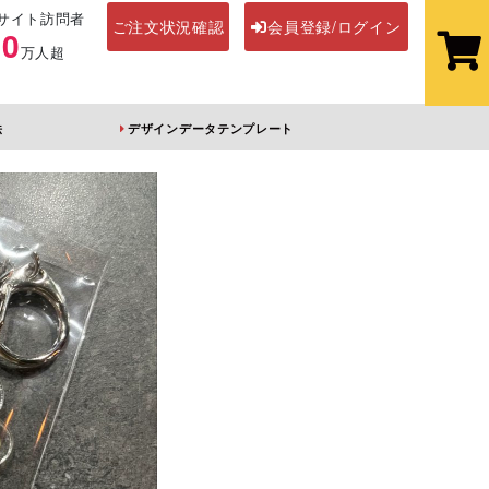
サイト訪問者
ご注文状況確認
会員登録/ログイン
00
万人超
法
デザインデータテンプレート
ステッカー
その他アイテム
ホル
オーロラアクリル
前髪クリップ
キーホルダー