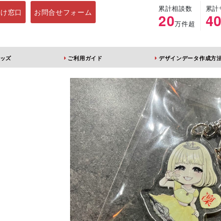
累計相談数
累計
向け窓口
お問合せフォーム
20
4
万件超
ッズ
ご利用ガイド
デザインデータ作成方
ルダー
アクリルスタンド
キーホルダー
アクリルブロック
ブレラマーカ
アクリルスタン
ふりふりキー
ー
ド 片面印刷 無
ダー
地台座