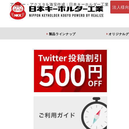
アクキー・アクスタを激安作成：日本キーホルダー工業
法人様
製品ラインナップ
オリジナルグ
定番・オススメ
アクリルキーホ
アクリルキーホル
アクリルキーホル
アン
ダー（片面印刷）
ダー（両面印刷）