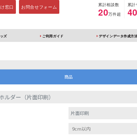
累計相談数
累計
向け窓口
お問合せフォーム
20
4
万件超
ッズ
ご利用ガイド
デザインデータ作成方
ホルダー
アクリルスタンド
キーホルダー
アクリルブロック
商品
ホルダー（片面印刷）
ブレラマーカー
アクリルスタンド 片
ふりふりキーホ
片面印刷
面印刷 無地台座