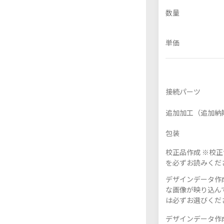
数量
単価
フレーム付きアクスタ
アクリル色紙
接続パーツ
追加加工（追加納
包装
校正品作成 ※校
を必ずお読みくだ
デザインデータ作成
な画像が映り込んで
は必ずお選びくだ
デザインデータ作成