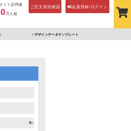
サイト訪問者
ご注文状況確認
会員登録/ログイン
00
万人超
法
デザインデータテンプレート
ステッカー
その他アイテム
ルダー
オーロラアクリルキー
前髪クリップ
ホルダー