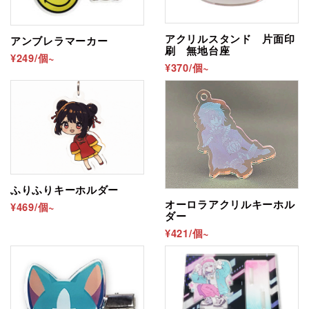
アクリルスタンド 片面印
アンブレラマーカー
刷 無地台座
¥249/個~
¥370/個~
ふりふりキーホルダー
オーロラアクリルキーホル
¥469/個~
ダー
¥421/個~