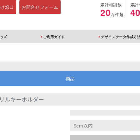
累計相談数
累計
向け窓口
お問合せフォーム
20
4
万件超
ッズ
ご利用ガイド
デザインデータ作成方
ホルダー
アクリルスタンド
キーホルダー
アクリルブロック
商品
リルキーホルダー
ブレラマーカー
アクリルスタンド 片
ふりふりキーホ
面印刷 無地台座