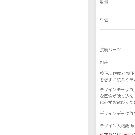
数量
単価
フレーム付きアクスタ
アクリル色紙
接続パーツ
包装
校正品作成 ※校
を必ずお読みくだ
デザインデータ作成
な画像が映り込んで
は必ずお選びくだ
デザインデータ作成
デザイン入稿数(原
※本商品は1デザ