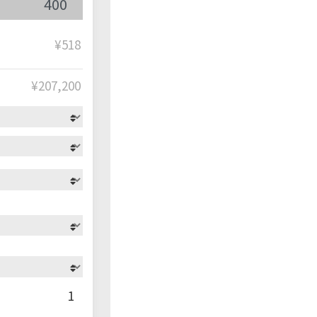
¥518
¥
207,200
1