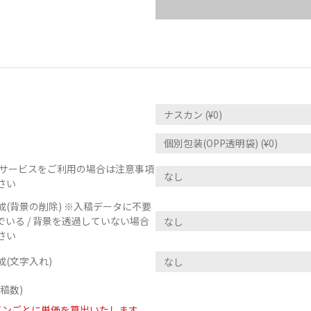
正サービスをご利用の場合は注意事項
さい
(背景の削除) ※入稿データに不要
いる / 背景を透過していない場合
さい
(文字入れ)
稿数)
インごとに単価を算出いたします。