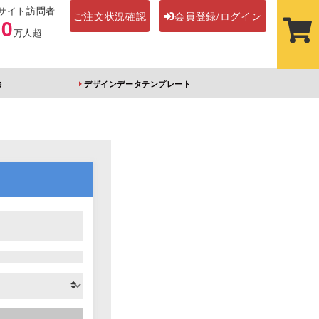
サイト訪問者
ご注文状況確認
会員登録/ログイン
00
万人超
法
デザインデータテンプレート
ステッカー
その他アイテム
ルダー
オーロラアクリルキー
前髪クリップ
ホルダー