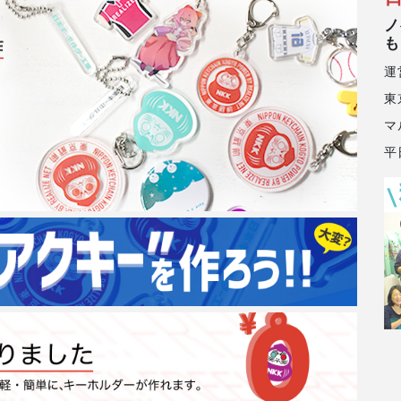
ノ
も
運
東
マ
平