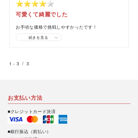
可愛くて綺麗でした
お手頃な価格で挑戦しやすかったです！
続きを見る
スタッフより
アンブレラマーカーの挑戦、ありがとうございま
1
-
3
す！
/
3
サイズとデザインが相まってとても素敵に仕上が
ったのでないでしょうか？？
お支払い方法
おばけちゃんが個人的にめちゃくちゃ好みです。
■クレジットカード決済
■銀行振込（前払い）