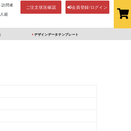
ト訪問者
ご注文状況確認
会員登録/ログイン
万人超
法
デザインデータテンプレート
ステッカー
その他アイテム
ホル
オーロラアクリル
前髪クリップ
キーホルダー