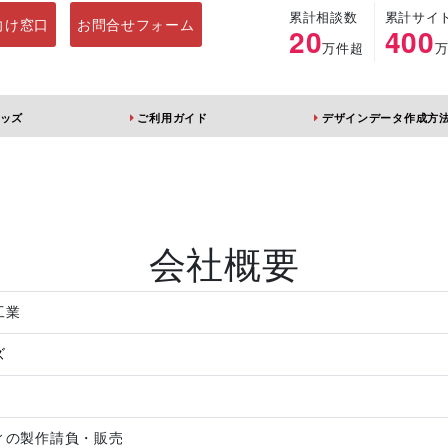
累計相談数
累計サイ
向け窓口
お問合せフォーム
20
400
万件超
ッズ
ご利用ガイド
デザインデータ作成方
ルダー
アクリルスタンド
キーホルダー
アクリルブロック
会社概要
工業
ズ
ブレラマーカ
アクリルスタン
ふりふりキー
ー
ド 片面印刷 無
ダー
地台座
ィの製作請負・販売