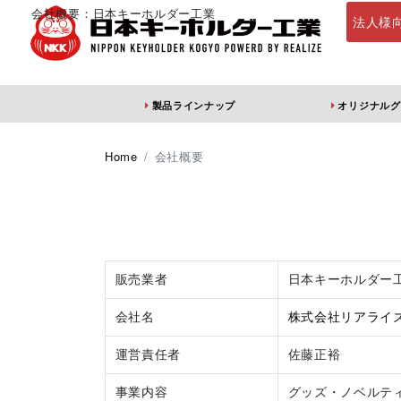
会社概要：日本キーホルダー工業
法人様
製品ラインナップ
オリジナルグ
定番・オススメ
アクリルキーホ
Home
会社概要
販売業者
日本キーホルダー
会社名
株式会社リアライ
アクリルキーホル
アクリルキーホル
アン
ダー（片面印刷）
ダー（両面印刷）
運営責任者
佐藤正裕
事業内容
グッズ・ノベルテ