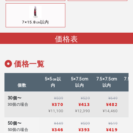
7×15.8㎝以内
価格表
価格一覧
5×5㎝以
5×7.5cm
7.5×7.5cm
7.5
個数
内
以内
以内
30個〜
¥509
¥529
¥649
¥370
¥413
¥482
30個の場合
¥11,100
¥12,390
¥14,460
¥
50個〜
¥449
¥509
¥619
¥346
¥393
¥419
50個の場合