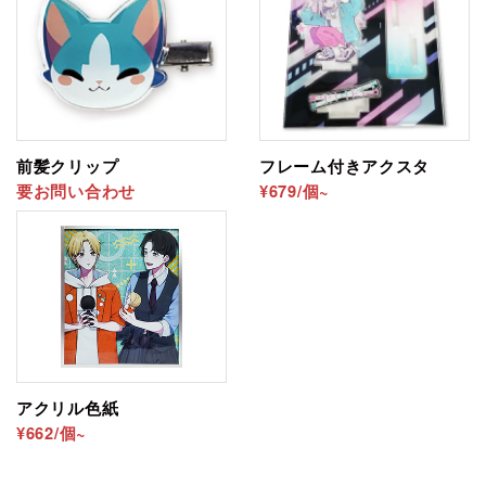
両面印刷について
薄い色のデザインは反対側のデザインが透けてしまう
可能性があります。 色味が不安な場合は「
校正品作
成オプション
」をご利用ください。
前髪クリップ
フレーム付きアクスタ
要お問い合わせ
¥679/個~
アクリル色紙
¥662/個~