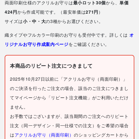
両面印刷仕様のアクリルお守りは
最小ロット30個
から、
単価
424円
から作成可能です。（最安単価は
271円
）
サイズは
小・中・大
の3種からお選びください。
織タイプやフルカラー印刷のお守りも受付中です。詳しくは
オ
リジナルお守り作成案内ページ
をご確認ください。
本商品のリピート注文につきまして
2025年10月27日以前に「アクリルお守り（両面印刷）」
のご決済を行ったご注文の場合、該当のご注文につきまし
てマイページから「リピート注文機能」がご利用いただけ
ません。
お手数ではございますが、該当期間のご注文へのリピート
注文（同一デザイン・同一仕様での注文）をご希望の場合
は
アクリルお守り（両面印刷）
のショッピングカートから