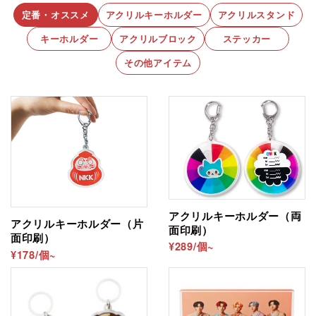
個」製作となります。
で作成をお願いします。詳細は完成見本をダウンロードい
定番・オススメ
アクリルキーホルダー
アクリルスタンド
サイズ
小：約W29×H45mm
ただき、 ご確認くださいませ。
例：1デザイン（紐2色） → 各30個・
中：約W40×H65mm
計60個以
キーホルダー
アクリルブロック
ステッカー
上
が必要
大：約W50mm×H80mm
不要な背景の削除、追加の文字入れなどのデザイン加工を
例：2デザイン（紐1色ずつ） → 各30個・
計60
その他アイテム
ご希望の場合も可能な限り対応いたします。 詳しくは
デ
個以上
が必要
厚さ
3㎜
例：2デザイン（紐2色ずつ） → 各30個×2口・
ザインデータ作成サービス
のページをご確認ください。
計120個以上
が必要
包装
OPP袋個包装
印刷
UVインクジェット印刷（片面3層印刷：裏刷
り）
複数デザインでのご注文時の商品単価について
「サイズ」「印刷仕様」が同一で、
紐色とデザインの
み異なる
場合は、
合計個数の単価
でご案内します。
アクリルキーホルダー（両
アクリルキーホルダー（片
面印刷）
例：デザインA30個 + デザインB30個 ＝
60個
面印刷）
単価
を適用（ご注文の分割は不要）
¥289/個~
¥178/個~
個別包装について
OPP透明袋での個別包装込みの金額となります。