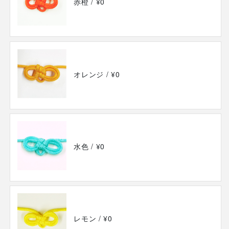
赤橙
/ ¥0
オレンジ
/ ¥0
水色
/ ¥0
レモン
/ ¥0