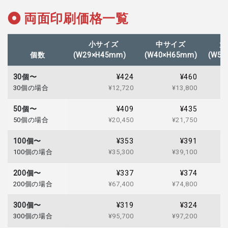
両面印刷価格一覧
小サイズ
中サイズ
大
個数
(W29×H45mm)
(W40×H65mm)
(W50
30個〜
¥424
¥460
30個の場合
¥12,720
¥13,800
50個〜
¥409
¥435
50個の場合
¥20,450
¥21,750
100個〜
¥353
¥391
100個の場合
¥35,300
¥39,100
200個〜
¥337
¥374
200個の場合
¥67,400
¥74,800
300個〜
¥319
¥324
300個の場合
¥95,700
¥97,200