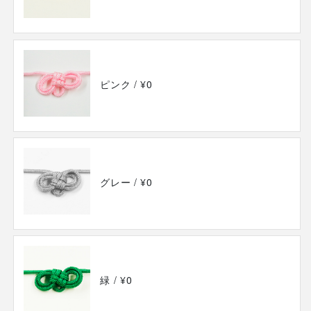
ピンク
/ ¥0
グレー
/ ¥0
緑
/ ¥0