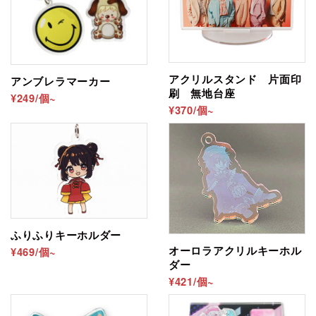
紐（眼鏡紐）に関する注意
長さ
：一般的なお守り規格の紐を使用しているため、
キーホルダー用途では長く感じる場合があります。必
アクリルスタンド 片面印
アンブレラマーカー
刷 無地台座
要に応じて調整してください。
¥249/個~
¥370/個~
色移り
：色付き紐は摩擦・汗・水分などで
する
色落ち
ことがあります。白物・淡色物と合わせる場合は
白色
の紐を推奨します。
色味の個体差
：リピート時、同色ご注文でも製造ロッ
ト差で色味がわずかに異なる場合があります。
ふりふりキーホルダー
オーロラアクリルキーホル
¥469/個~
デザインの発色について
ダー
¥421/個~
薄い淡色はインク分量も薄いため印刷が見えづらくな
ることがございます。 色味が不安な場合は「
校正品
作成オプション
」をご利用ください。