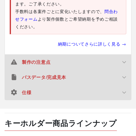
ます。ご了承ください。
手数料は各案件ごとに変化いたしますので、
問合わ
せフォーム
より製作個数とご希望納期を予めご相談
ください。
納期についてさらに詳しく見る →
製作の注意点
パスデータ/完成見本
最小ロット・紐色のルールのご案内（重要）
1デザインにつき30個からのご注文を承っておりま
仕様
デザインデータについて
す。 例：2デザインの場合…各30個・計60個以上の
デザインデータ（カットライン・白版）の作成は無料とな
ご注文が必要です。
りますので、画像やイラストを送っていただくだけで簡単
材質
チャーム：アクリル樹脂（厚さ3mm）
1デザイン内で紐色を複数選択することはできませ
キーホルダー商品ラインナップ
に制作が可能です。デザインデータをご自身で作成される
眼鏡紐：レーヨン（長さ17cm～20cm、太さ
ん。最小数をご希望の場合は「全く同じ商品を30
2.7cm）
お客様は、ご希望のカットラインと白版部分をIllustrator