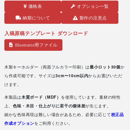
価格表
オプション一覧
納期について
製作の注意点
入稿原稿テンプレート ダウンロード
Illustrator用ファイル
木製キーホルダー（両面フルカラー印刷）は
最小ロット30個
か
ら作成可能です。サイズは
3cm〜10cm以内
からお選びいただ
けます。
本製品は
木質ボード（MDF）
を使用しています。素材の特性
上、
色味・木目・仕上がりに若干の個体差
が生じます。
細かな色味再現は難しい場合があるため、必要に応じて
校正品
作成オプション
をご利用ください。