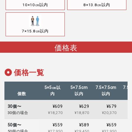
10×10㎝以内
8×13.8㎝以内
7×15.8㎝以内
価格表
価格一覧
5×5㎝以
5×7.5cm
7.5×7.5cm
7.5
個数
内
以内
以内
30個〜
¥609
¥629
¥679
30個の場合
¥18,270
¥18,870
¥20,370
¥
50個〜
¥559
¥589
¥659
50個の場合
¥27,950
¥29,450
¥32,950
¥