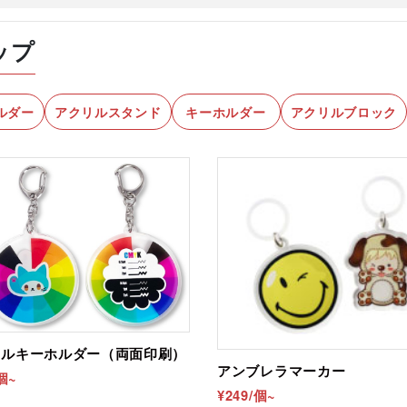
ル製
ップ
八紐
っております。
ルダー
アクリルスタンド
キーホルダー
アクリルブロック
個以上のご注文が必要です。
m
m
ます。
側からは見えません
能です（有料オプション）
エード）
リルキーホルダー（両面印刷）
アンブレラマーカー
/個~
¥249/個~