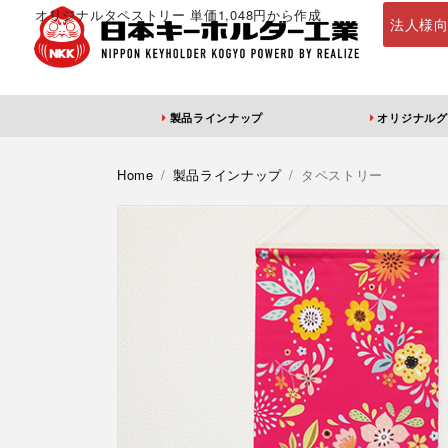
オリジナルタペストリー 単価1,048円から作成
法人様
製品ラインナップ
オリジナルグ
定番・オススメ
アクリルキーホ
Home
製品ラインナップ
タペストリー
アクリルキーホル
アクリルキーホル
アン
ダー（片面印刷）
ダー（両面印刷）