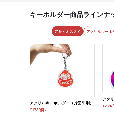
たします。
材質
スエード生地：ポリエステ
キーホルダー商品ラインナ
紐：江戸打ち紐 または 人
最小ロットのご案内
パイプ：PVC（白色）
1デザインにつき200個からのご注文を承
定番・オススメ
アクリルキーホ
例：2デザインの場合…各200個・計400
サイズ
B2サイズ：W515×H728m
A3サイズ：W297×H420m
個別包装について
パイプ：直径10mm（※）
IPP透明袋での個別包装込みの金額となり
※生地部分で隠れるため表
※サイズは縦横入れ替え可
厚さ
布：0.55mm（テトロンス
パイプ：直径10mm
包装
IPP袋個包装
アク
印刷
昇華転写
アクリルキーホルダー（片面印刷）
¥289
¥178/個~