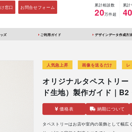
累計相談数
累計
向け窓口
お問合せフォーム
20
4
万件超
ッズ
ご利用ガイド
デザインデータ作成方
ルダー
アクリルスタンド
キーホルダー
アクリルブロック
人気急上昇
画像を送るだけ
レ
オリジナルタペストリー
ド生地）製作ガイド｜B2
価格表
納期について
ブレラマーカ
アクリルスタン
ふりふりキー
ー
ド 片面印刷 無
ダー
地台座
タペストリーはお店や室内の装飾として幅広