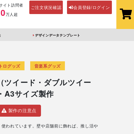
サイト訪問者
ご注文状況確認
会員登録/ログイン
00
万人超
法
デザインデータテンプレート
ステッカー
その他アイテム
トログッズ
音楽系グッズ
（ツイード・ダブルツイー
・A3サイズ製作
製作の注意点
ホル
オーロラアクリル
前髪クリップ
キーホルダー
く使われています。壁や店舗前に飾れば、推し活や