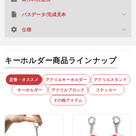
パスデータ/完成見本
複数デザインでのご注文時の商品単価について
「サイズ」「印刷仕様」「接続パーツ」の組み合わせ
仕様
デザインデータについて
がすべて同一仕様で、デザインのみが異なるご 注文
の場合、合計個数の単価でご案内いたします。
デザインデータ（カットライン・白版）の作成は無料とな
りますので、画像やイラストを送っていただくだけで簡単
材質
チャーム：アクリル樹脂（厚さ3mm）
最小ロットのご案内
キーホルダー商品ラインナップ
に制作が可能です。デザインデータをご自身で作成される
カニカン：真鍮（1.2㎜×0.7㎜、フックの内
1デザインにつき30個からのご注文を承っておりま
径：約0.5㎜×0.5㎜）
お客様は、ご希望のカットラインと白版部分をIllustrator
す。 例：2デザインの場合…各30個・計60個以上の
シリコーンゴム:（直径21㎜、太さ2㎜）
ご注文が必要です。
で作成をお願いします。詳細は完成見本をダウンロードい
定番・オススメ
アクリルキーホルダー
アクリルスタンド
ただき、 ご確認くださいませ。
サイズ
3～6㎝以内
キーホルダー
アクリルブロック
ステッカー
個別包装について
不要な背景の削除、追加の文字入れなどのデザイン加工を
厚さ
3㎜
OPP透明袋での個別包装込みの金額となります。
その他アイテム
ご希望の場合も可能な限り対応いたします。 詳しくは
デ
包装
OPP袋個包装
ザインデータ作成サービス
のページをご確認ください。
デザインの発色について
薄い淡色はインク分量も薄いため印刷が見えづらくな
印刷
UVインクジェット印刷（片面2層印刷：裏刷
ることがございます。 色味が不安な場合は「
校正品
り）