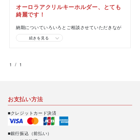
オーロラアクリルキーホルダー、とても
綺麗です！
納期についていろいろとご相談させていただきなが
ら、製作をお願いいたしました。
続きを見る
毎度ご丁寧に対応していただき、誠にありがとうご
ざいます。
1
/
1
届いてみると写真で見る以上に実物の反射が美しく
て、ずっと眺めていたくなるようでした…！
お手に取っていただいた方々にも大変好評で、「綺
お支払い方法
麗ですね」などのお言葉をたくさん頂戴しました。
改めまして素敵に仕上げていただき、ありがとうご
■クレジットカード決済
ざいました！
■銀行振込（前払い）
スタッフより