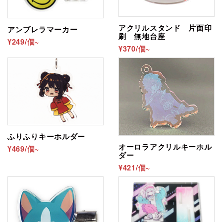
アクリルスタンド 片面印
アンブレラマーカー
刷 無地台座
¥249/個~
¥370/個~
ふりふりキーホルダー
オーロラアクリルキーホル
¥469/個~
ダー
¥421/個~