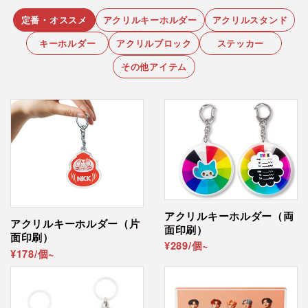
1デザインにつき50個からのご注文を承っており
部分をIllustrator で作成をお願いします。詳細は完成
ます。 例：2デザインの場合…各50個・計100個
定番・オススメ
アクリルキーホルダー
アクリルスタンド
見本をダウンロードいただき、 ご確認くださいま
サイズ
5～6㎝
以上のご注文が必要です。
全体：W50×H126mm以内 or
キーホルダー
アクリルブロック
ステッカー
せ。
W60×H136mm以内
その他アイテム
不要な背景の削除、追加の文字入れなどのデザイン加
個別包装について
OPP透明袋での個別包装込みの金額となりま
厚さ
3㎜
工をご希望の場合も可能な限り対応いたします。 詳
す。
しくは
デザインデータ作成サービス
のページをご確認
包装
OPP袋個包装
ください。
デザインの発色について
印刷
UVインクジェット印刷（片面2層印刷：
薄い淡色はインク分量も薄いため印刷が見えづ
裏刷り）
らくなることがございます。 色味が不安な場合
は「
校正品作成オプション
」をご利用くださ
い。
アクリルキーホルダー（両
アクリルキーホルダー（片
面印刷）
面印刷）
¥289/個~
¥178/個~