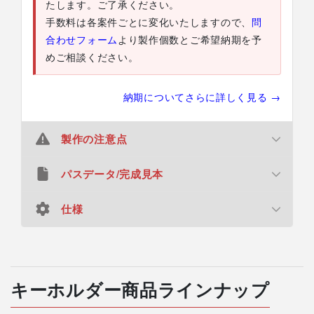
たします。ご了承ください。
手数料は各案件ごとに変化いたしますので、
問
合わせフォーム
より製作個数とご希望納期を予
めご相談ください。
納期についてさらに詳しく見る →
製作の注意点
パスデータ/完成見本
複数デザインでのご注文時の商品単価について
単価はデザイン毎・仕様毎にご案内いたしま
仕様
デザインデータについて
す。数量を合算してのご案内ではないためご注
意ください。
デザインデータ（カットライン・白版）の作成は無料
例）デザインA：100個 → 100個単価 ／ デザイ
となりますので、画像やイラストを送っていただくだ
ンB：1,000個 → 1,000個単価
材質
アクリル樹脂（厚さ3㎜）
けで簡単に制作が可能です。デザインデータをご自身
LEDパーツ W26mm×H80mm
キーホルダー商品ラインナップ
レバー付ナスカン：金属（長さ4.8㎝、
で作成されるお客様は、ご希望のカットラインと白版
最小ロットのご案内
幅9mm)