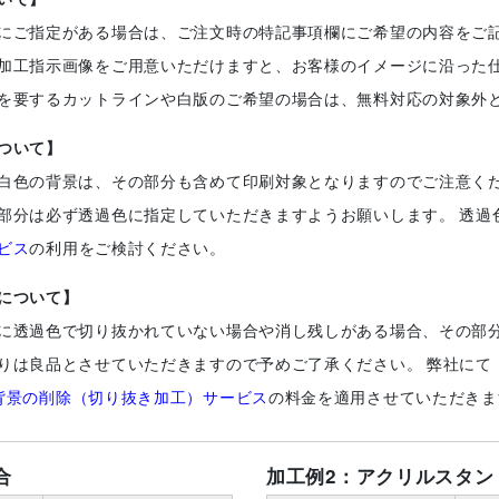
にご指定がある場合は、ご注文時の特記事項欄にご希望の内容をご
加工指示画像をご用意いただけますと、お客様のイメージに沿った
を要するカットラインや白版のご希望の場合は、無料対応の対象外
ついて】
白色の背景は、その部分も含めて印刷対象となりますのでご注意く
部分は必ず透過色に指定していただきますようお願いします。 透過
ビス
の利用をご検討ください。
について】
に透過色で切り抜かれていない場合や消し残しがある場合、その部
りは良品とさせていただきますので予めご了承ください。 弊社にて
背景の削除（切り抜き加工）サービス
の料金を適用させていただきま
合
加工例2：アクリルスタン