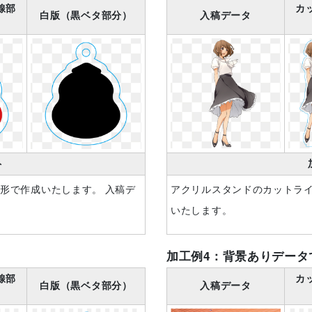
線部
カ
白版（黒ベタ部分）
入稿データ
ト
形で作成いたします。 入稿デ
アクリルスタンドのカットラ
いたします。
加工例4：背景ありデータ
線部
カ
白版（黒ベタ部分）
入稿データ