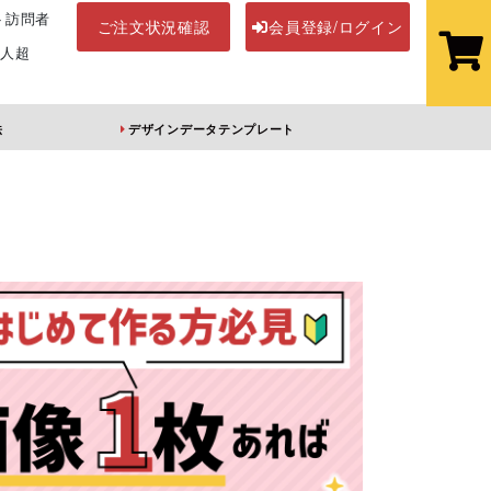
ト訪問者
ご注文状況確認
会員登録/ログイン
万人超
法
デザインデータテンプレート
ステッカー
その他アイテム
ホル
オーロラアクリル
前髪クリップ
キーホルダー