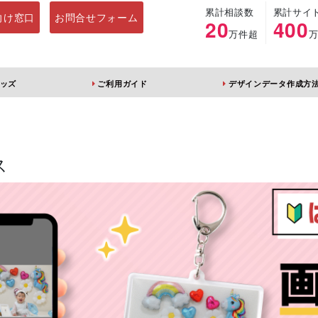
累計相談数
累計サイ
向け窓口
お問合せフォーム
20
400
万件超
ッズ
ご利用ガイド
デザインデータ作成方
ルダー
アクリルスタンド
キーホルダー
アクリルブロック
ス
ブレラマーカ
アクリルスタン
ふりふりキー
ー
ド 片面印刷 無
ダー
地台座