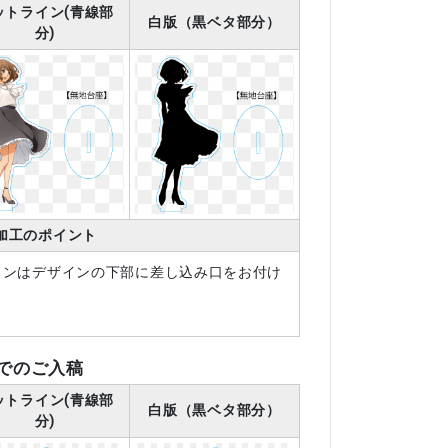
ットライン(青線部
白版（黒ベタ部分）
分)
加工のポイント
インはデザインの下部に差し込み口をお付け
でのご入稿
ットライン(青線部
白版（黒ベタ部分）
分)