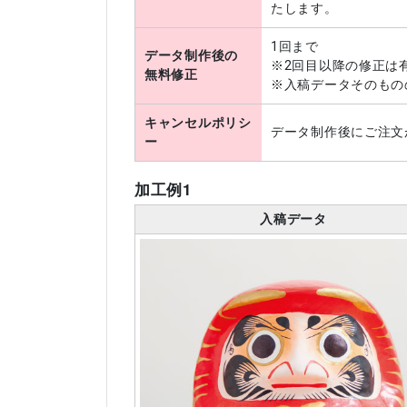
たします。
1回まで
データ制作後の
※2回目以降の修正は
無料修正
※入稿データそのもの
キャンセルポリシ
データ制作後にご注文
ー
加工例1
入稿データ