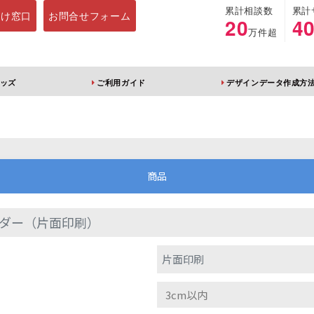
累計相談数
累計
向け窓口
お問合せフォーム
20
4
万件超
ッズ
ご利用ガイド
デザインデータ作成方
ホルダー
アクリルスタンド
キーホルダー
アクリルブロック
商品
ダー（片面印刷）
ブレラマーカー
アクリルスタンド 片
ふりふりキーホ
片面印刷
面印刷 無地台座