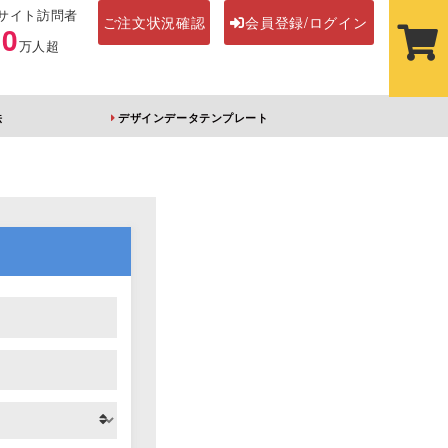
サイト訪問者
ご注文状況確認
会員登録/ログイン
00
万人超
法
デザインデータテンプレート
ステッカー
その他アイテム
ルダー
オーロラアクリルキー
前髪クリップ
ホルダー