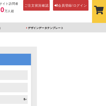
サイト訪問者
ご注文状況確認
会員登録/ログイン
00
万人超
法
デザインデータテンプレート
ステッカー
その他アイテム
ルダー
オーロラアクリルキー
前髪クリップ
ホルダー