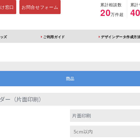
累計相談数
累計
向け窓口
お問合せフォーム
20
4
万件超
ッズ
ご利用ガイド
デザインデータ作成方
ホルダー
アクリルスタンド
キーホルダー
アクリルブロック
商品
ダー（片面印刷）
ブレラマーカー
アクリルスタンド 片
ふりふりキーホ
片面印刷
面印刷 無地台座