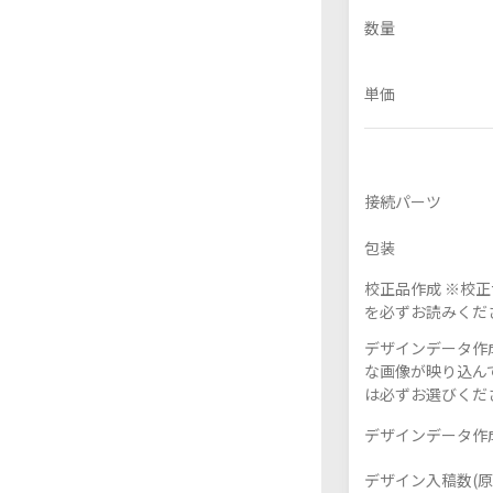
数量
単価
フレーム付きアクスタ
アクリル色紙
接続パーツ
包装
校正品作成 ※校
を必ずお読みくだ
デザインデータ作成
な画像が映り込んで
は必ずお選びくだ
デザインデータ作成
デザイン入稿数(原