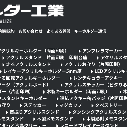
利用規約
お問い合わせ
よくある質問
キーホルダー通信
アクリルキーホルダー（両面印刷）
アンブレラマーカー
アクリルスタンド 片面印刷 印刷台座
アクリルス
走るアクリルスタンド
アクリルお守り（片面印刷）
レイヤーアクリルキーホルダー5mm厚
LEDアクリル
ぐる回転アクリルキーホルダー
レンチキュラーアクキー
テージ（アクリルボード）
アクリルステッカー（ピタり
ダー（片面印刷）
木製キーホルダー（両面印刷）
ホスタンドキーホルダー
連結アクキー缶バッジ（片面印
お守り
ステッカー
マグカップ
タペストリー
首振りアクリルスタンド
ダンシングアクリルスタン
メモスタンド
木製メモスタンド
木製彫刻メモスタン
ピタっと液晶クリーナー
レコードプレイヤースタンド