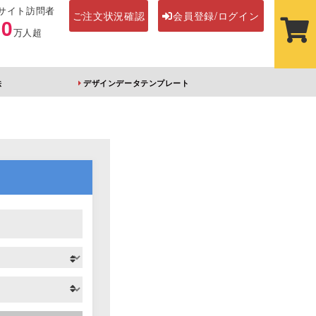
サイト訪問者
ご注文状況確認
会員登録/ログイン
00
万人超
法
デザインデータテンプレート
ステッカー
その他アイテム
ルダー
オーロラアクリルキー
前髪クリップ
ホルダー