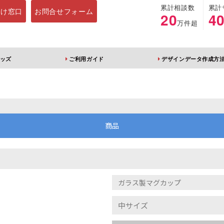
累計相談数
累計
向け窓口
お問合せフォーム
20
4
万件超
ッズ
ご利用ガイド
デザインデータ作成方
ホルダー
アクリルスタンド
キーホルダー
アクリルブロック
商品
ブレラマーカー
アクリルスタンド 片
ふりふりキーホ
面印刷 無地台座