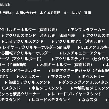
利用規約
お問い合わせ
よくある質問
キーホルダー通信
アクリルキーホルダー（両面印刷）
アンブレラマーカー
アクリルスタンド 片面印刷 印刷台座
アクリルス
走るアクリルスタンド
アクリルお守り（片面印刷）
レイヤーアクリルキーホルダー5mm厚
LEDアクリル
ぐる回転アクリルキーホルダー
レンチキュラーアクキー
テージ（アクリルボード）
アクリルステッカー（ピタり
ダー（片面印刷）
木製キーホルダー（両面印刷）
ホスタンドキーホルダー
連結アクキー缶バッジ（片面印
お守り
ステッカー
マグカップ
タペストリー
首振りアクリルスタンド
ダンシングアクリルスタン
メモスタンド
木製メモスタンド
木製彫刻メモスタン
ピタっと液晶クリーナー
レコードプレイヤースタンド
メモスタンド
レコードメモスタンド
ななスタ