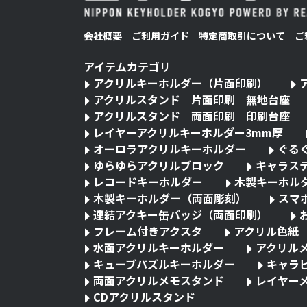
会社概要
ご利用ガイド
特定商取引について
ご
アイテムカテゴリ
アクリルキーホルダー（片面印刷）
アクリルスタンド 片面印刷 無地台座
アクリルスタンド 両面印刷 印刷台座
レイヤーアクリルキーホルダー3mm厚
オーロラアクリルキーホルダー
ぐる
ゆらゆらアクリルブロック
キャラス
レコードキーホルダー
木製キーホル
木製キーホルダー（両面彫刻）
スマ
連結アクキー缶バッジ（両面印刷）
フレーム付きアクスタ
アクリル色紙
水面アクリルキーホルダー
アクリル
キューブパズルキーホルダー
キャラ
両面アクリルメモスタンド
レイヤー
CDアクリルスタンド