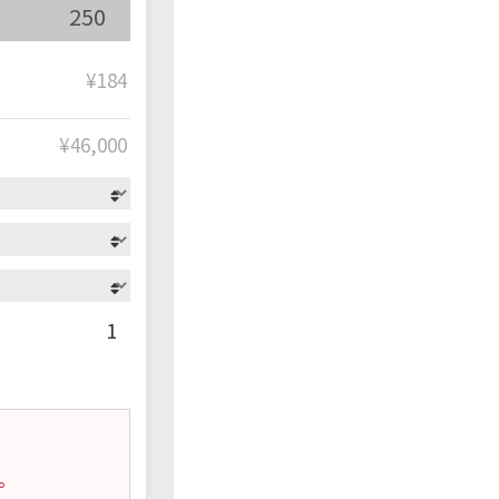
¥184
¥
46,000
1
。