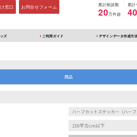
累計相談数
累計
向け窓口
お問合せフォーム
20
4
万件超
ッズ
ご利用ガイド
デザインデータ作成方
ホルダー
アクリルスタンド
キーホルダー
アクリルブロック
商品
ブレラマーカー
アクリルスタンド 片
ふりふりキーホ
面印刷 無地台座