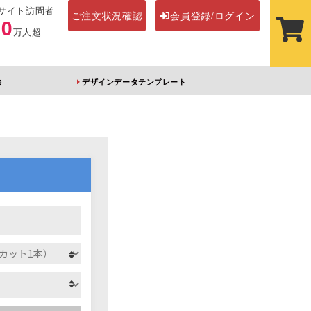
サイト訪問者
ご注文状況確認
会員登録/ログイン
00
万人超
法
デザインデータテンプレート
ステッカー
その他アイテム
ルダー
オーロラアクリルキー
前髪クリップ
ホルダー