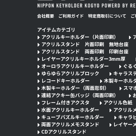
会社概要
ご利用ガイド
特定商取引について
ご
アイテムカテゴリ
アクリルキーホルダー（片面印刷）
アクリルスタンド 片面印刷 無地台座
アクリルスタンド 両面印刷 印刷台座
レイヤーアクリルキーホルダー3mm厚
オーロラアクリルキーホルダー
ぐる
ゆらゆらアクリルブロック
キャラス
レコードキーホルダー
木製キーホル
木製キーホルダー（両面彫刻）
スマ
連結アクキー缶バッジ（両面印刷）
フレーム付きアクスタ
アクリル色紙
水面アクリルキーホルダー
アクリル
キューブパズルキーホルダー
キャラ
両面アクリルメモスタンド
レイヤー
CDアクリルスタンド