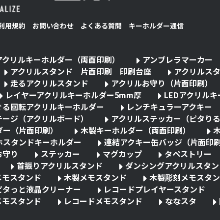
利用規約
お問い合わせ
よくある質問
キーホルダー通信
アクリルキーホルダー（両面印刷）
アンブレラマーカー
アクリルスタンド 片面印刷 印刷台座
アクリルス
走るアクリルスタンド
アクリルお守り（片面印刷）
レイヤーアクリルキーホルダー5mm厚
LEDアクリル
ぐる回転アクリルキーホルダー
レンチキュラーアクキー
テージ（アクリルボード）
アクリルステッカー（ピタり
ダー（片面印刷）
木製キーホルダー（両面印刷）
ホスタンドキーホルダー
連結アクキー缶バッジ（片面印
お守り
ステッカー
マグカップ
タペストリー
首振りアクリルスタンド
ダンシングアクリルスタン
メモスタンド
木製メモスタンド
木製彫刻メモスタン
ピタっと液晶クリーナー
レコードプレイヤースタンド
メモスタンド
レコードメモスタンド
ななスタ