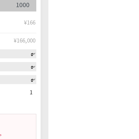
¥166
¥
166,000
1
。