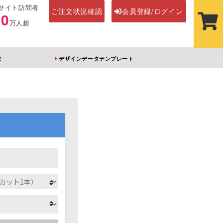
サイト訪問者
ご注文状況確認
会員登録/ログイン
00
万人超
法
デザインデータテンプレート
ステッカー
その他アイテム
ルダー
オーロラアクリルキー
前髪クリップ
ホルダー