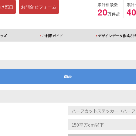
累計相談数
累計
向け窓口
お問合せフォーム
20
4
万件超
ッズ
ご利用ガイド
デザインデータ作成方
ホルダー
アクリルスタンド
キーホルダー
アクリルブロック
商品
ブレラマーカー
アクリルスタンド 片
ふりふりキーホ
面印刷 無地台座