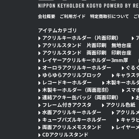
会社概要
ご利用ガイド
特定商取引について
ご
アイテムカテゴリ
アクリルキーホルダー（片面印刷）
アクリルスタンド 片面印刷 無地台座
アクリルスタンド 両面印刷 印刷台座
レイヤーアクリルキーホルダー3mm厚
オーロラアクリルキーホルダー
ぐる
ゆらゆらアクリルブロック
キャラス
レコードキーホルダー
木製キーホル
木製キーホルダー（両面彫刻）
スマ
連結アクキー缶バッジ（両面印刷）
フレーム付きアクスタ
アクリル色紙
水面アクリルキーホルダー
アクリル
キューブパズルキーホルダー
キャラ
両面アクリルメモスタンド
レイヤー
CDアクリルスタンド