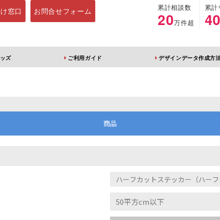
累計相談数
累計
向け窓口
お問合せフォーム
20
4
万件超
ッズ
ご利用ガイド
デザインデータ作成方
ホルダー
アクリルスタンド
キーホルダー
アクリルブロック
商品
ブレラマーカー
アクリルスタンド 片
ふりふりキーホ
面印刷 無地台座