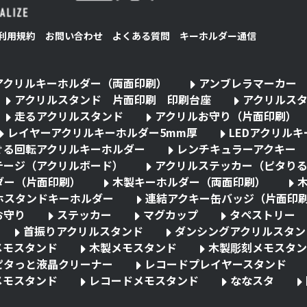
利用規約
お問い合わせ
よくある質問
キーホルダー通信
アクリルキーホルダー（両面印刷）
アンブレラマーカー
アクリルスタンド 片面印刷 印刷台座
アクリルス
走るアクリルスタンド
アクリルお守り（片面印刷）
レイヤーアクリルキーホルダー5mm厚
LEDアクリル
ぐる回転アクリルキーホルダー
レンチキュラーアクキー
テージ（アクリルボード）
アクリルステッカー（ピタり
ダー（片面印刷）
木製キーホルダー（両面印刷）
ホスタンドキーホルダー
連結アクキー缶バッジ（片面印
お守り
ステッカー
マグカップ
タペストリー
首振りアクリルスタンド
ダンシングアクリルスタン
メモスタンド
木製メモスタンド
木製彫刻メモスタン
ピタっと液晶クリーナー
レコードプレイヤースタンド
メモスタンド
レコードメモスタンド
ななスタ