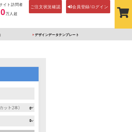
サイト訪問者
ご注文状況確認
会員登録/ログイン
00
万人超
法
デザインデータテンプレート
ステッカー
その他アイテム
ルダー
オーロラアクリルキー
前髪クリップ
ホルダー