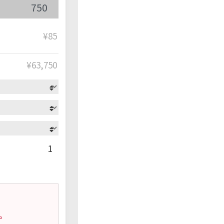
¥85
¥
63,750
1
。