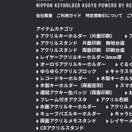
会社概要
ご利用ガイド
特定商取引について
ご
アイテムカテゴリ
アクリルキーホルダー（片面印刷）
アクリルスタンド 片面印刷 無地台座
アクリルスタンド 両面印刷 印刷台座
レイヤーアクリルキーホルダー3mm厚
オーロラアクリルキーホルダー
ぐる
ゆらゆらアクリルブロック
キャラス
レコードキーホルダー
木製キーホル
木製キーホルダー（両面彫刻）
スマ
連結アクキー缶バッジ（両面印刷）
フレーム付きアクスタ
アクリル色紙
水面アクリルキーホルダー
アクリル
キューブパズルキーホルダー
キャラ
両面アクリルメモスタンド
レイヤー
CDアクリルスタンド