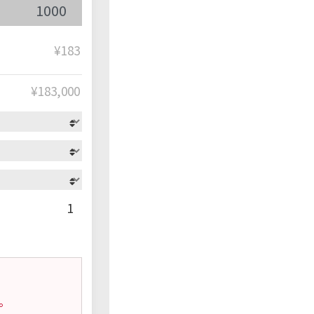
¥183
¥
183,000
1
。