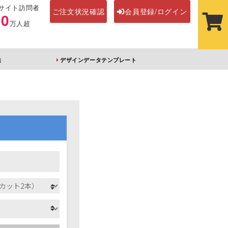
サイト訪問者
ご注文状況確認
会員登録/ログイン
00
万人超
法
デザインデータテンプレート
ステッカー
その他アイテム
ルダー
オーロラアクリルキー
前髪クリップ
ホルダー