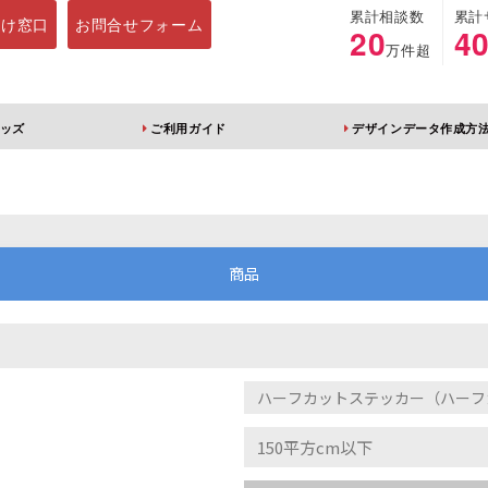
累計相談数
累計
向け窓口
お問合せフォーム
20
4
万件超
ッズ
ご利用ガイド
デザインデータ作成方
ホルダー
アクリルスタンド
キーホルダー
アクリルブロック
商品
ブレラマーカー
アクリルスタンド 片
ふりふりキーホ
面印刷 無地台座