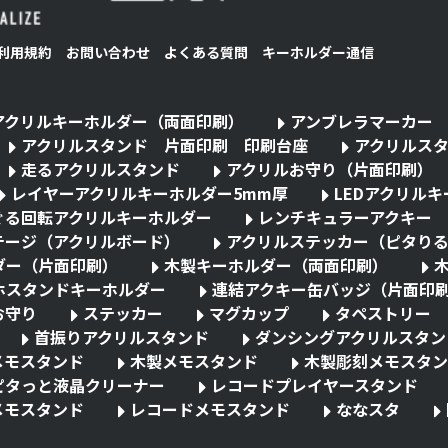
利用規約
お問い合わせ
よくある質問
キーホルダー通信
アクリルキーホルダー（両面印刷）
アンブレラマーカー
アクリルスタンド 片面印刷 印刷台座
アクリルス
走るアクリルスタンド
アクリルお守り（片面印刷）
レイヤーアクリルキーホルダー5mm厚
LEDアクリル
ぐる回転アクリルキーホルダー
レンチキュラーアクキー
テージ（アクリルボード）
アクリルステッカー（ピタり
ダー（片面印刷）
木製キーホルダー（両面印刷）
ホスタンドキーホルダー
連結アクキー缶バッジ（片面印
お守り
ステッカー
マグカップ
タペストリー
首振りアクリルスタンド
ダンシングアクリルスタン
メモスタンド
木製メモスタンド
木製彫刻メモスタン
ピタっと液晶クリーナー
レコードプレイヤースタンド
メモスタンド
レコードメモスタンド
ななスタ