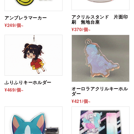
アクリルスタンド 片面印
アンブレラマーカー
刷 無地台座
¥249/個~
¥370/個~
ふりふりキーホルダー
オーロラアクリルキーホル
¥469/個~
ダー
¥421/個~