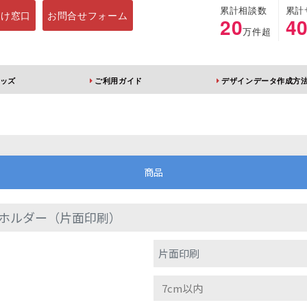
累計相談数
累計
向け窓口
お問合せフォーム
20
4
万件超
ッズ
ご利用ガイド
デザインデータ作成方
ホルダー
アクリルスタンド
キーホルダー
アクリルブロック
商品
ホルダー（片面印刷）
ブレラマーカー
アクリルスタンド 片
ふりふりキーホ
片面印刷
面印刷 無地台座