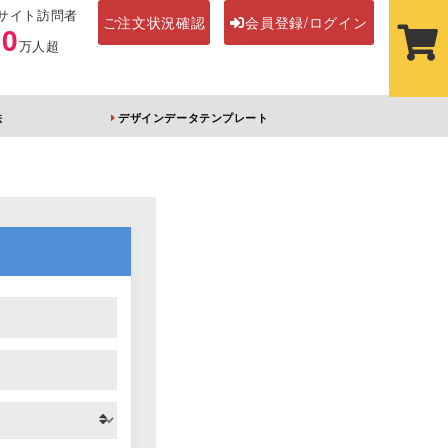
サイト訪問者
ご注文状況確認
会員登録/ログイン
00
万人超
法
デザインデータテンプレート
ステッカー
その他アイテム
ルダー
オーロラアクリルキー
前髪クリップ
ホルダー