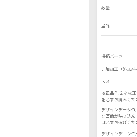
数量
単価
フレーム付きアクスタ
アクリル色紙
接続パーツ
追加加工（追加納
包装
校正品作成 ※校
を必ずお読みくだ
デザインデータ作成
な画像が映り込んで
は必ずお選びくだ
デザインデータ作成