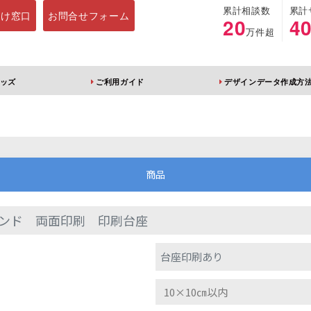
累計相談数
累計
向け窓口
お問合せフォーム
20
4
万件超
ッズ
ご利用ガイド
デザインデータ作成方
ホルダー
アクリルスタンド
キーホルダー
アクリルブロック
商品
ンド 両面印刷 印刷台座
ブレラマーカー
アクリルスタンド 片
ふりふりキーホ
台座印刷あり
面印刷 無地台座