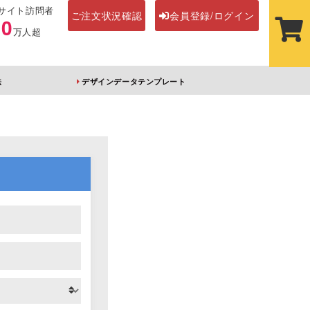
サイト訪問者
ご注文状況確認
会員登録/ログイン
00
万人超
法
デザインデータテンプレート
ステッカー
その他アイテム
ルダー
オーロラアクリルキー
前髪クリップ
ホルダー