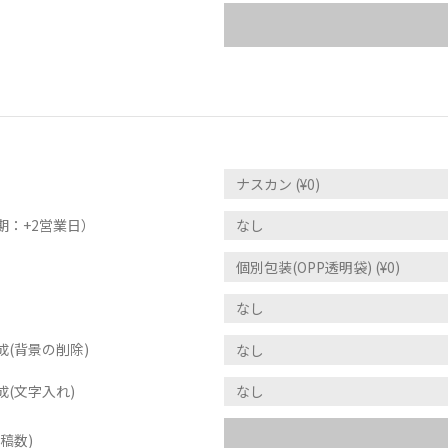
期：+2営業日）
(背景の削除)
(文字入れ)
稿数)