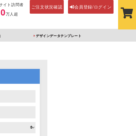
サイト訪問者
ご注文状況確認
会員登録/ログイン
00
万人超
法
デザインデータテンプレート
ステッカー
その他アイテム
ルダー
オーロラアクリルキー
前髪クリップ
ホルダー