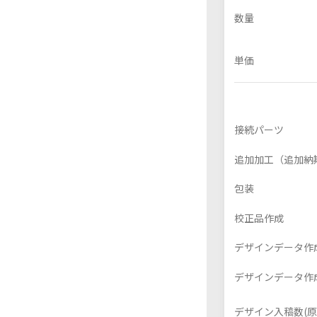
数量
単価
フレーム付きアクスタ
アクリル色紙
接続パーツ
追加加工（追加納
包装
校正品作成
デザインデータ作成
デザインデータ作成
デザイン入稿数(原