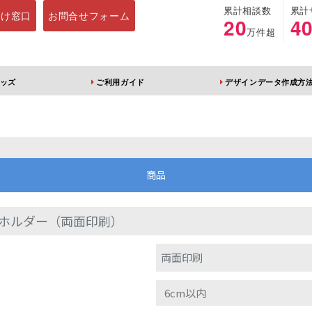
累計相談数
累計
向け窓口
お問合せフォーム
20
4
万件超
ッズ
ご利用ガイド
デザインデータ作成方
ホルダー
アクリルスタンド
キーホルダー
アクリルブロック
商品
ホルダー（両面印刷）
ブレラマーカー
アクリルスタンド 片
ふりふりキーホ
両面印刷
面印刷 無地台座