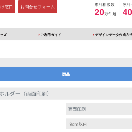
累計相談数
累計
向け窓口
お問合せフォーム
20
4
万件超
ッズ
ご利用ガイド
デザインデータ作成方
ホルダー
アクリルスタンド
キーホルダー
アクリルブロック
商品
ホルダー（両面印刷）
ブレラマーカー
アクリルスタンド 片
ふりふりキーホ
両面印刷
面印刷 無地台座