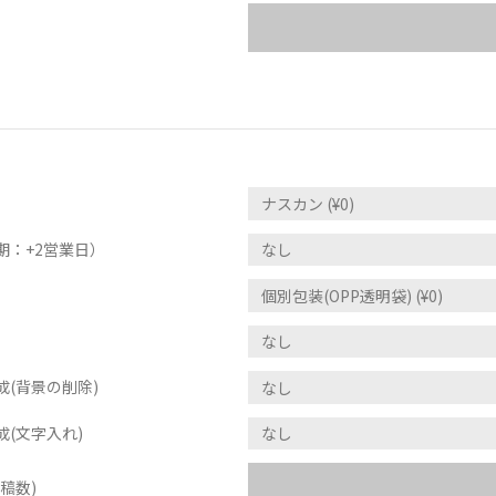
期：+2営業日）
(背景の削除)
(文字入れ)
稿数)