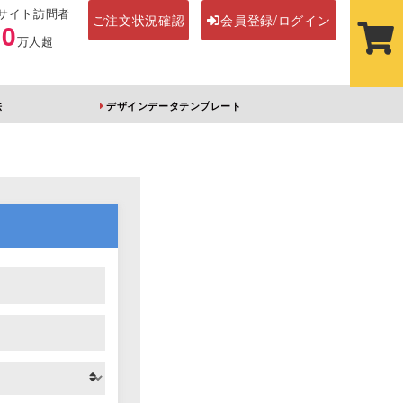
サイト訪問者
ご注文状況確認
会員登録/ログイン
00
万人超
法
デザインデータテンプレート
ステッカー
その他アイテム
ルダー
オーロラアクリルキー
前髪クリップ
ホルダー