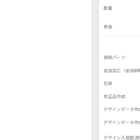
数量
単価
フレーム付きアクスタ
アクリル色紙
接続パーツ
追加加工（追加納
包装
校正品作成
デザインデータ作成
デザインデータ作成
デザイン入稿数(原