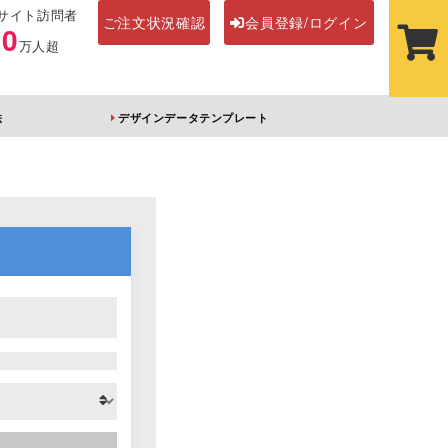
サイト訪問者
ご注文状況確認
会員登録/ログイン
00
万人超
法
デザインデータテンプレート
ステッカー
その他アイテム
ルダー
オーロラアクリルキー
前髪クリップ
ホルダー