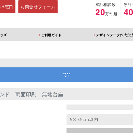
累計相談数
累計
向け窓口
お問合せフォーム
20
4
万件超
ッズ
ご利用ガイド
デザインデータ作成方
ホルダー
アクリルスタンド
キーホルダー
アクリルブロック
商品
ンド 両面印刷 無地台座
ブレラマーカー
アクリルスタンド 片
ふりふりキーホ
面印刷 無地台座