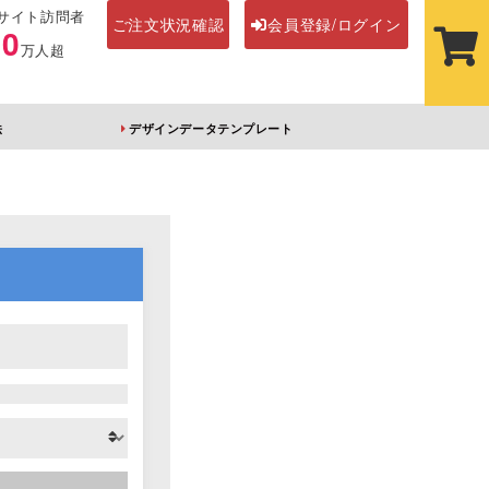
サイト訪問者
ご注文状況確認
会員登録/ログイン
00
万人超
法
デザインデータテンプレート
ステッカー
その他アイテム
ルダー
オーロラアクリルキー
前髪クリップ
ホルダー