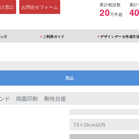
累計相談数
累計
向け窓口
お問合せフォーム
20
4
万件超
ッズ
ご利用ガイド
デザインデータ作成方
ホルダー
アクリルスタンド
キーホルダー
アクリルブロック
商品
ンド 両面印刷 無地台座
ブレラマーカー
アクリルスタンド 片
ふりふりキーホ
面印刷 無地台座