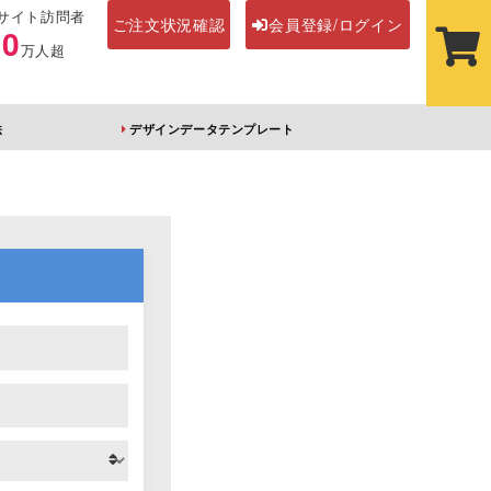
サイト訪問者
ご注文状況確認
会員登録/ログイン
00
万人超
法
デザインデータテンプレート
ステッカー
その他アイテム
ルダー
オーロラアクリルキー
前髪クリップ
ホルダー