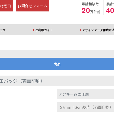
累計相談数
累計
向け窓口
お問合せフォーム
20
4
万件超
ッズ
ご利用ガイド
デザインデータ作成方
ホルダー
アクリルスタンド
キーホルダー
アクリルブロック
商品
缶バッジ（両面印刷）
ブレラマーカー
アクリルスタンド 片
ふりふりキーホ
アクキー両面印刷
面印刷 無地台座