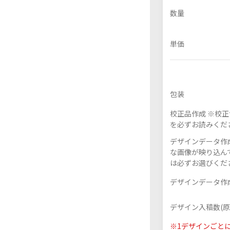
数量
単価
フレーム付きアクスタ
アクリル色紙
包装
校正品作成 ※校
を必ずお読みくだ
デザインデータ作成
な画像が映り込んで
は必ずお選びくだ
デザインデータ作成
デザイン入稿数(原
※1デザインごと