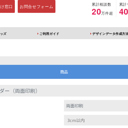
累計相談数
累計
向け窓口
お問合せフォーム
20
4
万件超
ッズ
ご利用ガイド
デザインデータ作成方
ホルダー
アクリルスタンド
キーホルダー
アクリルブロック
商品
ダー（両面印刷）
ブレラマーカー
アクリルスタンド 片
ふりふりキーホ
両面印刷
面印刷 無地台座