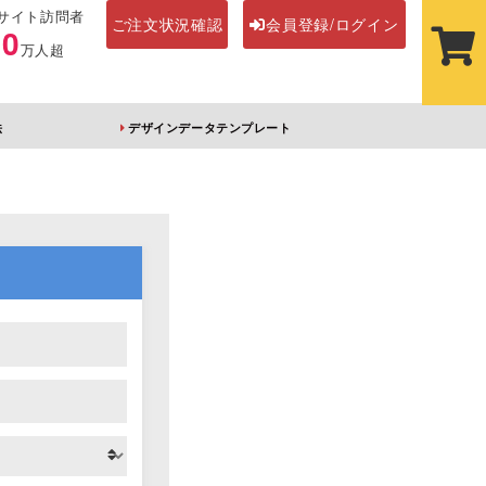
サイト訪問者
ご注文状況確認
会員登録/ログイン
00
万人超
法
デザインデータテンプレート
ステッカー
その他アイテム
ルダー
オーロラアクリルキー
前髪クリップ
ホルダー