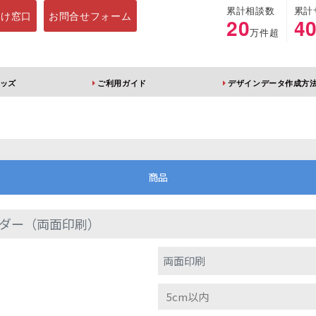
累計相談数
累計
向け窓口
お問合せフォーム
20
4
万件超
ッズ
ご利用ガイド
デザインデータ作成方
ホルダー
アクリルスタンド
キーホルダー
アクリルブロック
商品
ダー（両面印刷）
ブレラマーカー
アクリルスタンド 片
ふりふりキーホ
両面印刷
面印刷 無地台座