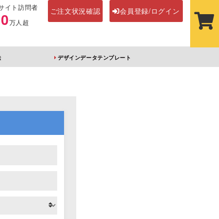
サイト訪問者
ご注文状況確認
会員登録/ログイン
00
万人超
法
デザインデータテンプレート
ステッカー
その他アイテム
ルダー
オーロラアクリルキー
前髪クリップ
ホルダー