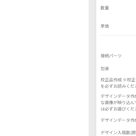
数量
単価
フレーム付きアクスタ
アクリル色紙
接続パーツ
包装
校正品作成 ※校
を必ずお読みくだ
デザインデータ作成
な画像が映り込んで
は必ずお選びくだ
デザインデータ作成
デザイン入稿数(原