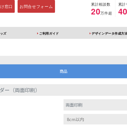
累計相談数
累計
向け窓口
お問合せフォーム
20
4
万件超
ッズ
ご利用ガイド
デザインデータ作成方
ホルダー
アクリルスタンド
キーホルダー
アクリルブロック
商品
ダー（両面印刷）
ブレラマーカー
アクリルスタンド 片
ふりふりキーホ
両面印刷
面印刷 無地台座