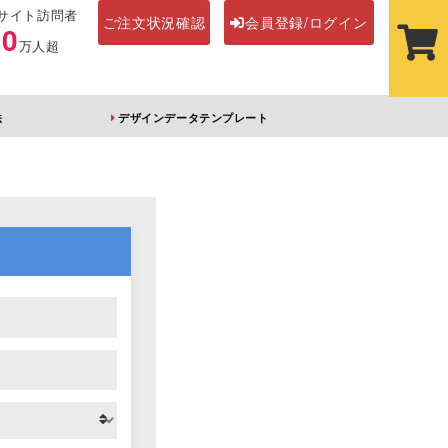
サイト訪問者
ご注文状況確認
会員登録/ログイン
00
万人超
法
デザインデータテンプレート
ステッカー
その他アイテム
ルダー
オーロラアクリルキー
前髪クリップ
ホルダー