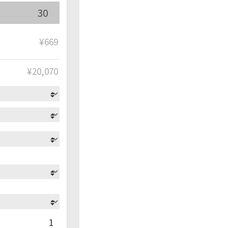
¥669
¥
20,070
1