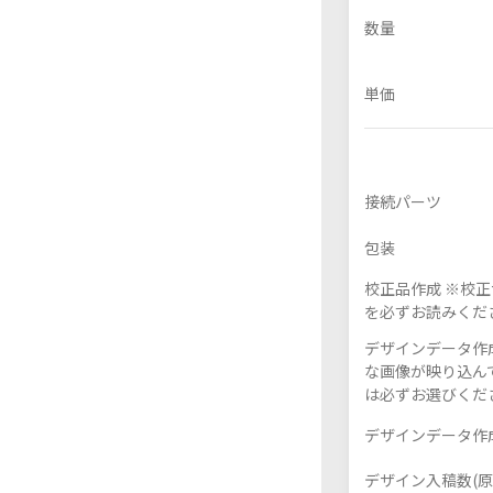
数量
単価
フレーム付きアクスタ
アクリル色紙
接続パーツ
包装
校正品作成 ※校
を必ずお読みくだ
デザインデータ作成
な画像が映り込んで
は必ずお選びくだ
デザインデータ作成
デザイン入稿数(原