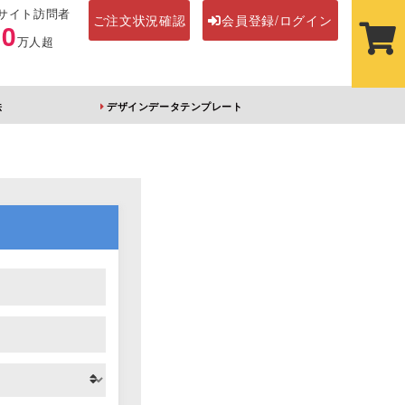
サイト訪問者
ご注文状況確認
会員登録/ログイン
00
万人超
法
デザインデータテンプレート
ステッカー
その他アイテム
ルダー
オーロラアクリルキー
前髪クリップ
ホルダー