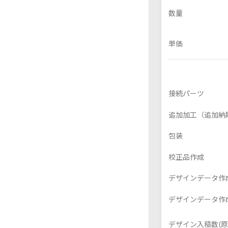
数量
単価
フレーム付きアクスタ
アクリル色紙
接続パーツ
追加加工（追加納
包装
校正品作成
デザインデータ作成
デザインデータ作成
デザイン入稿数(原