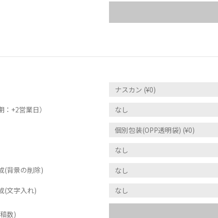
期：+2営業日）
(背景の削除)
(文字入れ)
稿数)