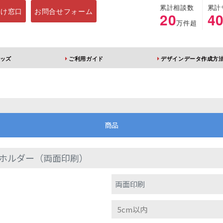
累計相談数
累計
向け窓口
お問合せフォーム
20
4
万件超
ッズ
ご利用ガイド
デザインデータ作成方
ホルダー
アクリルスタンド
キーホルダー
アクリルブロック
商品
ホルダー（両面印刷）
ブレラマーカー
アクリルスタンド 片
ふりふりキーホ
両面印刷
面印刷 無地台座