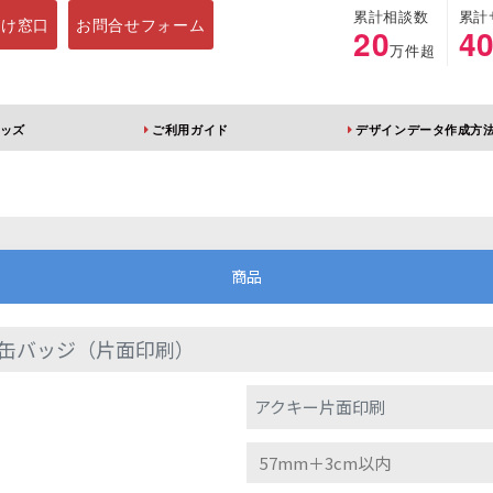
累計相談数
累計
向け窓口
お問合せフォーム
20
4
万件超
ッズ
ご利用ガイド
デザインデータ作成方
ホルダー
アクリルスタンド
キーホルダー
アクリルブロック
商品
缶バッジ（片面印刷）
ブレラマーカー
アクリルスタンド 片
ふりふりキーホ
アクキー片面印刷
面印刷 無地台座