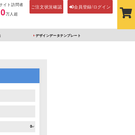
サイト訪問者
ご注文状況確認
会員登録/ログイン
00
万人超
法
デザインデータテンプレート
ステッカー
その他アイテム
ルダー
オーロラアクリルキー
前髪クリップ
ホルダー