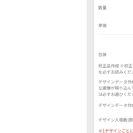
数量
単価
フレーム付きアクスタ
アクリル色紙
包装
校正品作成 ※校
を必ずお読みくだ
デザインデータ作成
な画像が映り込んで
は必ずお選びくだ
デザインデータ作成
デザイン入稿数(原
※1デザインごと