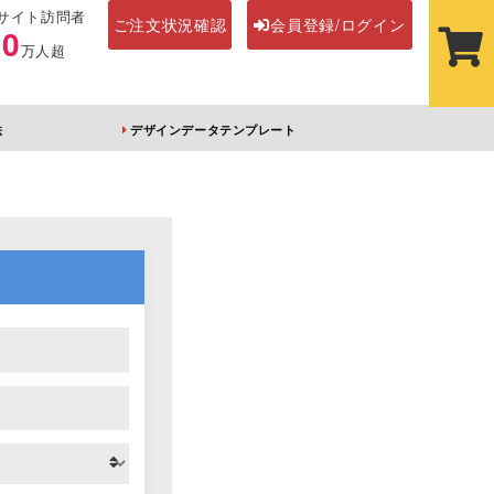
サイト訪問者
ご注文状況確認
会員登録/ログイン
00
万人超
法
デザインデータテンプレート
ステッカー
その他アイテム
ルダー
オーロラアクリルキー
前髪クリップ
ホルダー