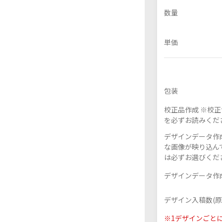
数量
単価
フレーム付きアクスタ
アクリル色紙
包装
校正品作成 ※校
を必ずお読みくだ
デザインデータ作成
な画像が映り込んで
は必ずお選びくだ
デザインデータ作成
デザイン入稿数(原
※1デザインごと