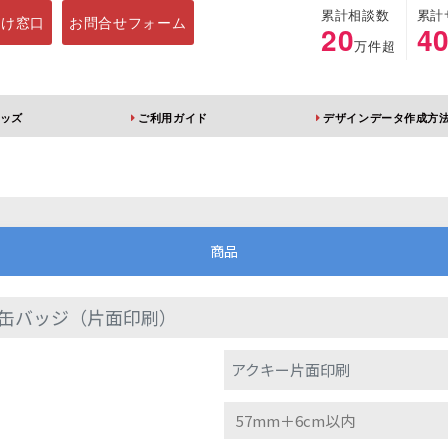
累計相談数
累計
向け窓口
お問合せフォーム
20
4
万件超
ッズ
ご利用ガイド
デザインデータ作成方
ホルダー
アクリルスタンド
キーホルダー
アクリルブロック
商品
缶バッジ（片面印刷）
ブレラマーカー
アクリルスタンド 片
ふりふりキーホ
アクキー片面印刷
面印刷 無地台座