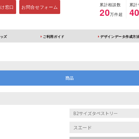
累計相談数
累計
向け窓口
お問合せフォーム
20
4
万件超
ッズ
ご利用ガイド
デザインデータ作成方
ホルダー
アクリルスタンド
キーホルダー
アクリルブロック
商品
ブレラマーカー
アクリルスタンド 片
ふりふりキーホ
面印刷 無地台座