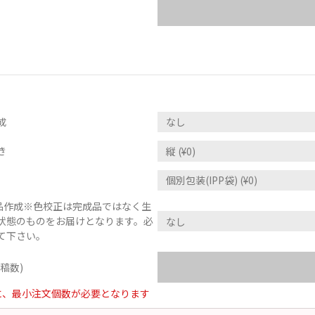
成
き
)品作成※色校正は完成品ではなく生
状態のものをお届けとなります。必
て下さい。
稿数)
に、最小注文個数が必要となります