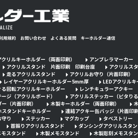
利用規約
お問い合わせ
よくある質問
キーホルダー通信
アクリルキーホルダー（両面印刷）
アンブレラマーカー
アクリルスタンド 片面印刷 印刷台座
アクリルス
走るアクリルスタンド
アクリルお守り（片面印刷）
レイヤーアクリルキーホルダー5mm厚
LEDアクリル
ぐる回転アクリルキーホルダー
レンチキュラーアクキー
テージ（アクリルボード）
アクリルステッカー（ピタり
ダー（片面印刷）
木製キーホルダー（両面印刷）
ホスタンドキーホルダー
連結アクキー缶バッジ（片面印
お守り
ステッカー
マグカップ
タペストリー
首振りアクリルスタンド
ダンシングアクリルスタン
メモスタンド
木製メモスタンド
木製彫刻メモスタン