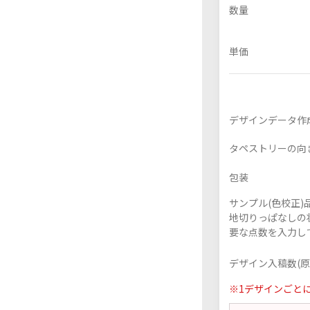
数量
単価
フレーム付きアクスタ
アクリル色紙
デザインデータ作
タペストリーの向
包装
サンプル(色校正
地切りっぱなしの
要な点数を入力し
デザイン入稿数(原
※1デザインごと