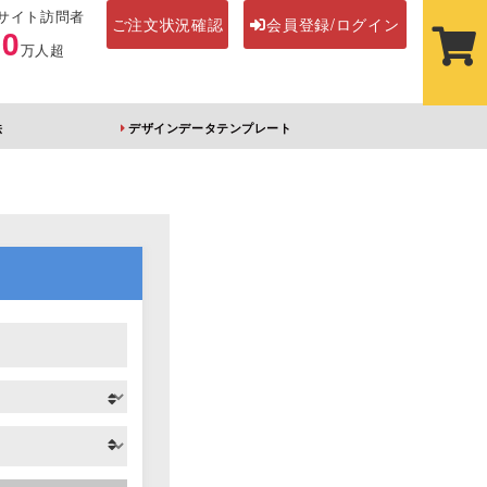
サイト訪問者
ご注文状況確認
会員登録/ログイン
00
万人超
法
デザインデータテンプレート
ステッカー
その他アイテム
ルダー
オーロラアクリルキー
前髪クリップ
ホルダー