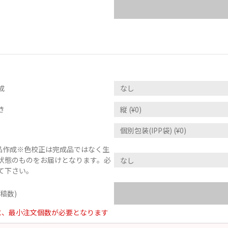
成
き
)品作成※色校正は完成品ではなく生
状態のものをお届けとなります。必
て下さい。
稿数)
に、最小注文個数が必要となります