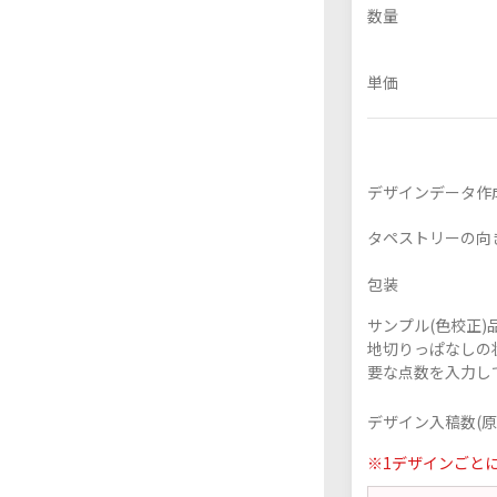
数量
単価
フレーム付きアクスタ
アクリル色紙
デザインデータ作
タペストリーの向
包装
サンプル(色校正
地切りっぱなしの
要な点数を入力し
デザイン入稿数(原
※1デザインごと