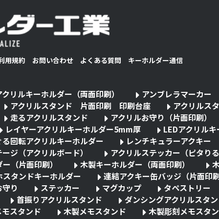
利用規約
お問い合わせ
よくある質問
キーホルダー通信
アクリルキーホルダー（両面印刷）
アンブレラマーカー
アクリルスタンド 片面印刷 印刷台座
アクリルス
走るアクリルスタンド
アクリルお守り（片面印刷）
レイヤーアクリルキーホルダー5mm厚
LEDアクリル
ぐる回転アクリルキーホルダー
レンチキュラーアクキー
テージ（アクリルボード）
アクリルステッカー（ピタり
ダー（片面印刷）
木製キーホルダー（両面印刷）
ホスタンドキーホルダー
連結アクキー缶バッジ（片面印
お守り
ステッカー
マグカップ
タペストリー
首振りアクリルスタンド
ダンシングアクリルスタン
メモスタンド
木製メモスタンド
木製彫刻メモスタン