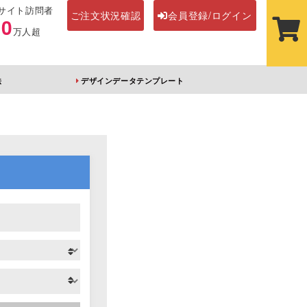
サイト訪問者
ご注文状況確認
会員登録/ログイン
00
万人超
法
デザインデータテンプレート
ステッカー
その他アイテム
ルダー
オーロラアクリルキー
前髪クリップ
ホルダー