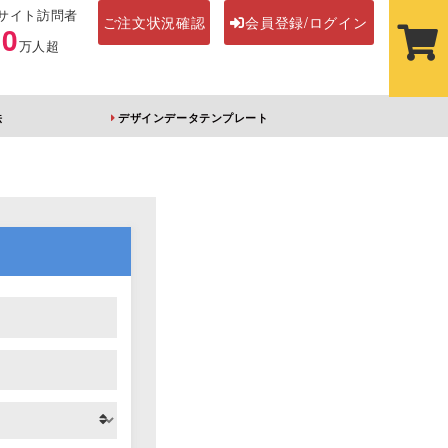
サイト訪問者
ご注文状況確認
会員登録/ログイン
00
万人超
法
デザインデータテンプレート
ステッカー
その他アイテム
ルダー
オーロラアクリルキー
前髪クリップ
ホルダー