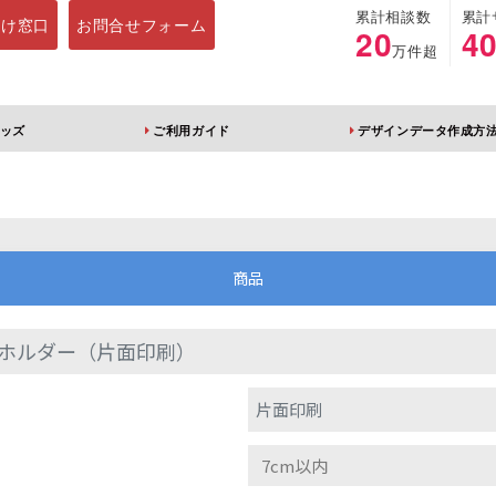
累計相談数
累計
向け窓口
お問合せフォーム
20
4
万件超
ッズ
ご利用ガイド
デザインデータ作成方
ホルダー
アクリルスタンド
キーホルダー
アクリルブロック
商品
ホルダー（片面印刷）
ブレラマーカー
アクリルスタンド 片
ふりふりキーホ
片面印刷
面印刷 無地台座