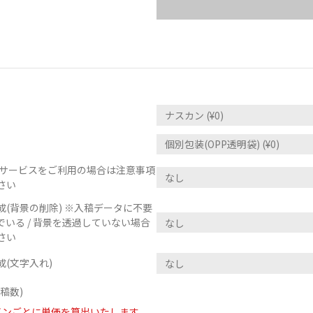
正サービスをご利用の場合は注意事項
さい
(背景の削除) ※入稿データに不要
いる / 背景を透過していない場合
さい
(文字入れ)
稿数)
インごとに単価を算出いたします。