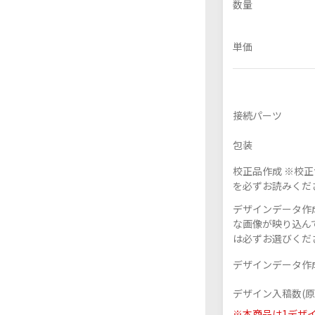
数量
単価
フレーム付きアクスタ
アクリル色紙
接続パーツ
包装
校正品作成 ※校
を必ずお読みくだ
デザインデータ作成
な画像が映り込んで
は必ずお選びくだ
デザインデータ作成
デザイン入稿数(原
※本商品は1デザ