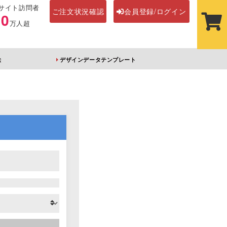
サイト訪問者
ご注文状況確認
会員登録/ログイン
00
万人超
法
デザインデータテンプレート
ステッカー
その他アイテム
ルダー
オーロラアクリルキー
前髪クリップ
ホルダー