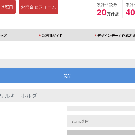
累計相談数
累計
向け窓口
お問合せフォーム
20
4
万件超
ッズ
ご利用ガイド
デザインデータ作成方
ホルダー
アクリルスタンド
キーホルダー
アクリルブロック
商品
リルキーホルダー
ブレラマーカー
アクリルスタンド 片
ふりふりキーホ
面印刷 無地台座