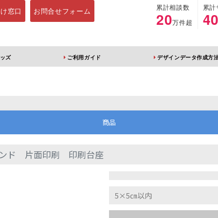
累計相談数
累計
向け窓口
お問合せフォーム
20
4
万件超
ッズ
ご利用ガイド
デザインデータ作成方
ホルダー
アクリルスタンド
キーホルダー
アクリルブロック
商品
ンド 片面印刷 印刷台座
ブレラマーカー
アクリルスタンド 片
ふりふりキーホ
面印刷 無地台座