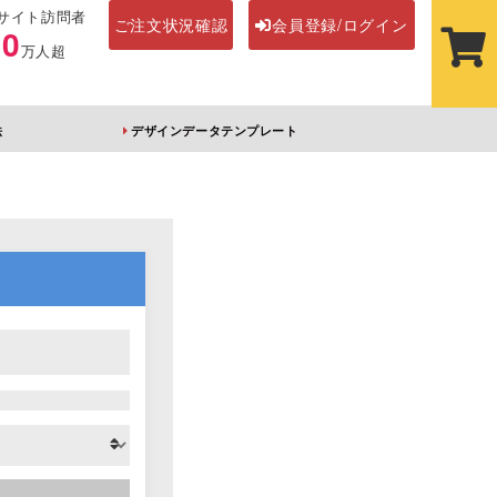
サイト訪問者
ご注文状況確認
会員登録/ログイン
00
万人超
法
デザインデータテンプレート
ステッカー
その他アイテム
ルダー
オーロラアクリルキー
前髪クリップ
ホルダー