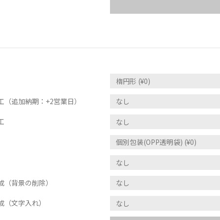
工（追加納期：+2営業日）
工
成（背景の削除）
成（文字入れ）