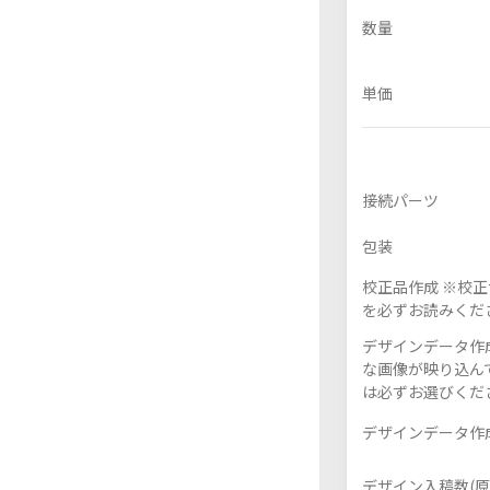
数量
単価
フレーム付きアクスタ
アクリル色紙
接続パーツ
包装
校正品作成 ※校
を必ずお読みくだ
デザインデータ作成
な画像が映り込んで
は必ずお選びくだ
デザインデータ作成
デザイン入稿数(原