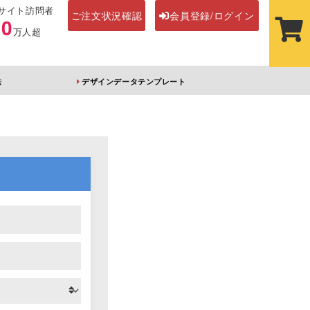
サイト訪問者
ご注文状況確認
会員登録/ログイン
00
万人超
法
デザインデータテンプレート
ステッカー
その他アイテム
ルダー
オーロラアクリルキー
前髪クリップ
ホルダー