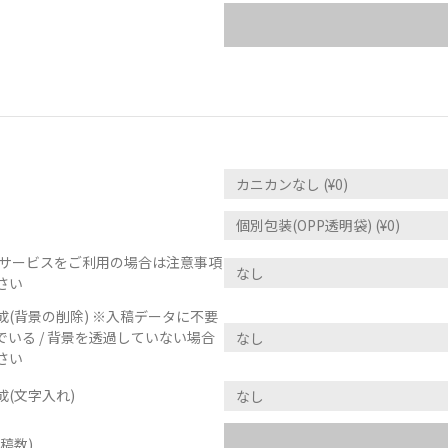
正サービスをご利用の場合は注意事項
さい
(背景の削除) ※入稿データに不要
いる / 背景を透過していない場合
さい
(文字入れ)
稿数)