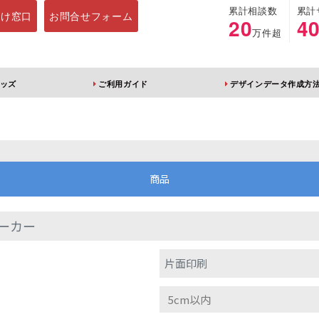
累計相談数
累計
向け窓口
お問合せフォーム
20
4
万件超
ッズ
ご利用ガイド
デザインデータ作成方
ホルダー
アクリルスタンド
キーホルダー
アクリルブロック
商品
ーカー
ブレラマーカー
アクリルスタンド 片
ふりふりキーホ
片面印刷
面印刷 無地台座