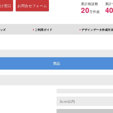
累計相談数
累計
向け窓口
お問合せフォーム
20
4
万件超
ッズ
ご利用ガイド
デザインデータ作成方
ホルダー
アクリルスタンド
キーホルダー
アクリルブロック
商品
ブレラマーカー
アクリルスタンド 片
ふりふりキーホ
面印刷 無地台座