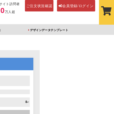
サイト訪問者
ご注文状況確認
会員登録/ログイン
00
万人超
法
デザインデータテンプレート
ステッカー
その他アイテム
ルダー
オーロラアクリルキー
前髪クリップ
ホルダー