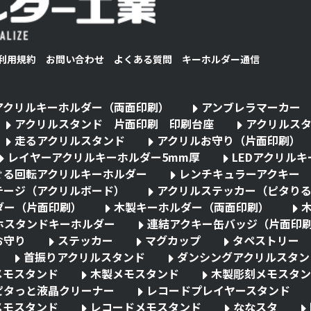
利用規約
お問い合わせ
よくある質問
キーホルダー通信
アクリルキーホルダー（両面印刷）
アンブレラマーカー
アクリルスタンド 片面印刷 印刷台座
アクリルス
走るアクリルスタンド
アクリルお守り（片面印刷）
レイヤーアクリルキーホルダー5mm厚
LEDアクリル
ぐる回転アクリルキーホルダー
レンチキュラーアクキー
テージ（アクリルボード）
アクリルステッカー（ピタり
ダー（片面印刷）
木製キーホルダー（両面印刷）
ホスタンドキーホルダー
連結アクキー缶バッジ（片面印
お守り
ステッカー
マグカップ
タペストリー
首振りアクリルスタンド
ダンシングアクリルスタン
メモスタンド
木製メモスタンド
木製彫刻メモスタン
ピタっと液晶クリーナー
レコードプレイヤースタンド
メモスタンド
レコードメモスタンド
ななスタ