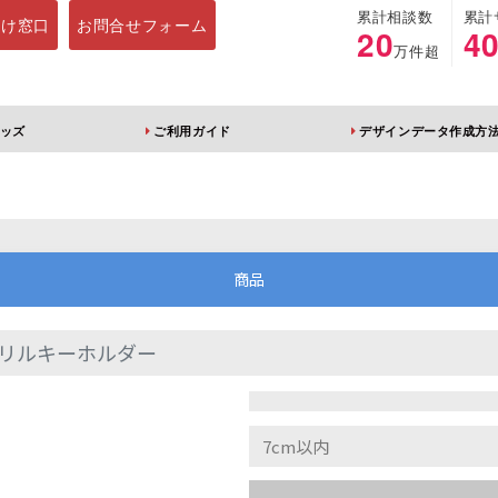
累計相談数
累計
向け窓口
お問合せフォーム
20
4
万件超
ッズ
ご利用ガイド
デザインデータ作成方
ホルダー
アクリルスタンド
キーホルダー
アクリルブロック
商品
リルキーホルダー
ブレラマーカー
アクリルスタンド 片
ふりふりキーホ
面印刷 無地台座