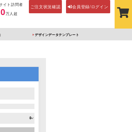
サイト訪問者
ご注文状況確認
会員登録/ログイン
00
万人超
法
デザインデータテンプレート
ステッカー
その他アイテム
ルダー
オーロラアクリルキー
前髪クリップ
ホルダー