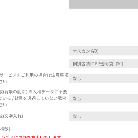
正サービスをご利用の場合は注意事項
さい
(背景の削除) ※入稿データに不要
いる / 背景を透過していない場合
さい
(文字入れ)
稿数)
インごとに単価を算出いたします。