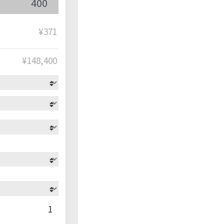
¥371
¥
148,400
1