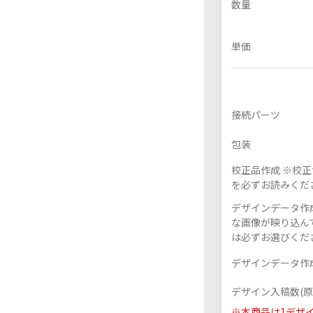
数量
単価
フレーム付きアクスタ
接続パーツ
包装
校正品作成 ※校
を必ずお読みくだ
デザインデータ作成
な画像が映り込んで
は必ずお選びくだ
デザインデータ作成
デザイン入稿数(原
※本商品は1デザ