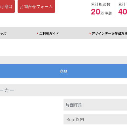
累計相談数
累計
向け窓口
お問合せフォーム
20
4
万件超
ッズ
ご利用ガイド
デザインデータ作成方
ホルダー
アクリルスタンド
キーホルダー
アクリルブロック
商品
ーカー
ブレラマーカー
アクリルスタンド 片
ふりふりキーホ
片面印刷
面印刷 無地台座