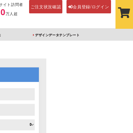
サイト訪問者
ご注文状況確認
会員登録/ログイン
00
万人超
法
デザインデータテンプレート
ステッカー
その他アイテム
ルダー
オーロラアクリルキー
前髪クリップ
ホルダー