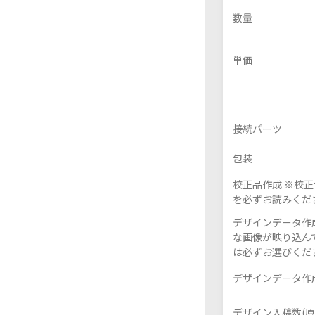
数量
単価
フレーム付きアクスタ
接続パーツ
包装
校正品作成 ※校
を必ずお読みくだ
デザインデータ作成
な画像が映り込んで
は必ずお選びくだ
デザインデータ作成
デザイン入稿数(原