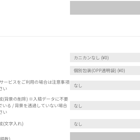
正サービスをご利用の場合は注意事項
さい
(背景の削除) ※入稿データに不要
いる / 背景を透過していない場合
さい
(文字入れ)
稿数)