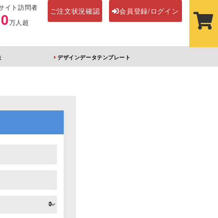
サイト訪問者
ご注文状況確認
会員登録/ログイン
00
万人超
法
デザインデータテンプレート
ステッカー
その他アイテム
ルダー
オーロラアクリルキー
前髪クリップ
ホルダー