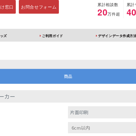
累計相談数
累計
向け窓口
お問合せフォーム
20
4
万件超
ッズ
ご利用ガイド
デザインデータ作成方
ホルダー
アクリルスタンド
キーホルダー
アクリルブロック
商品
ーカー
ブレラマーカー
アクリルスタンド 片
ふりふりキーホ
片面印刷
面印刷 無地台座