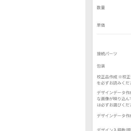
数量
単価
フレーム付きアクスタ
アクリル色紙
接続パーツ
包装
校正品作成 ※校
を必ずお読みくだ
デザインデータ作成
な画像が映り込んで
は必ずお選びくだ
デザインデータ作成
デザイン入稿数(原