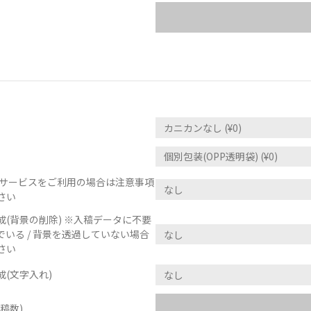
正サービスをご利用の場合は注意事項
さい
(背景の削除) ※入稿データに不要
いる / 背景を透過していない場合
さい
(文字入れ)
稿数)