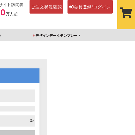
サイト訪問者
ご注文状況確認
会員登録/ログイン
00
万人超
法
デザインデータテンプレート
ステッカー
その他アイテム
ルダー
オーロラアクリルキー
前髪クリップ
ホルダー