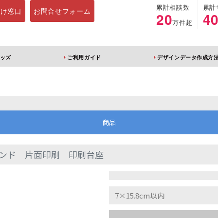
累計相談数
累計
向け窓口
お問合せフォーム
20
4
万件超
ッズ
ご利用ガイド
デザインデータ作成方
ホルダー
アクリルスタンド
キーホルダー
アクリルブロック
商品
ンド 片面印刷 印刷台座
ブレラマーカー
アクリルスタンド 片
ふりふりキーホ
面印刷 無地台座