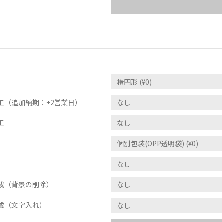
工（追加納期：+2営業日）
工
成（背景の削除）
成（文字入れ）