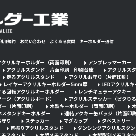
利用規約
お問い合わせ
よくある質問
キーホルダー通信
アクリルキーホルダー（両面印刷）
アンブレラマーカー
アクリルスタンド 片面印刷 印刷台座
アクリルス
走るアクリルスタンド
アクリルお守り（片面印刷）
レイヤーアクリルキーホルダー5mm厚
LEDアクリル
ぐる回転アクリルキーホルダー
レンチキュラーアクキー
テージ（アクリルボード）
アクリルステッカー（ピタり
ダー（片面印刷）
木製キーホルダー（両面印刷）
ホスタンドキーホルダー
連結アクキー缶バッジ（片面印
お守り
ステッカー
マグカップ
タペストリー
首振りアクリルスタンド
ダンシングアクリルスタン
メモスタンド
木製メモスタンド
木製彫刻メモスタン