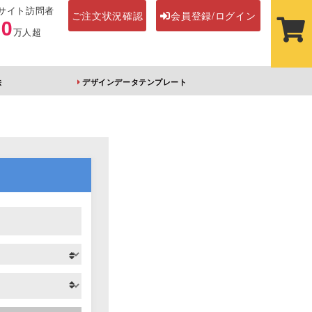
サイト訪問者
ご注文状況確認
会員登録/ログイン
00
万人超
法
デザインデータテンプレート
ステッカー
その他アイテム
ルダー
オーロラアクリルキー
前髪クリップ
ホルダー