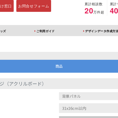
累計相談数
累計
向け窓口
お問合せフォーム
20
4
万件超
ッズ
ご利用ガイド
デザインデータ作成方
ホルダー
アクリルスタンド
キーホルダー
アクリルブロック
商品
ジ（アクリルボード）
ブレラマーカー
アクリルスタンド 片
ふりふりキーホ
面印刷 無地台座