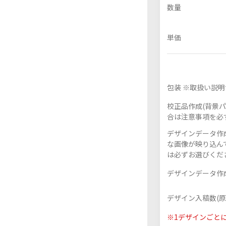
数量
単価
フレーム付きアクスタ
アクリル色紙
包装 ※取扱い説
校正品作成(背景パ
合は注意事項を必
デザインデータ作成
な画像が映り込んで
は必ずお選びくだ
デザインデータ作成
デザイン入稿数(原
※1デザインごと